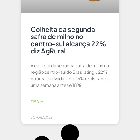
Colheita da segunda
safra de milho no
centro-sul alcança 22%,
diz AgRural
A colheita da segunda safra de milho na
região centro-sul do Brasil atingiu 22%
da ⁠área cultivada, ante ‌16% registrados
uma semana antes e 18%
MAIS ⇢
30/06/2026