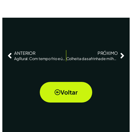
ANTERIOR
PRÓXIMO
AgRural: Com tempo frio e úmido, colheita da safrinha de milho atinge 22% no Centro-Sul
Colheita da safrinha de milho avança a 22% no Centro-Sul
Voltar