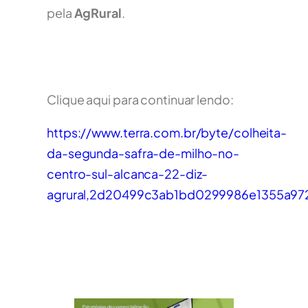
pela
AgRural
.
Clique aqui para continuar lendo:
https://www.terra.com.br/byte/colheita-
da-segunda-safra-de-milho-no-
centro-sul-alcanca-22-diz-
agrural,2d20499c3ab1bd0299986e1355a97