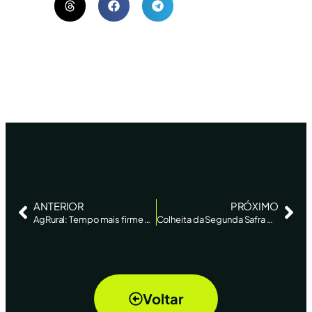
ANTERIOR
PRÓXIMO
AgRural: Tempo mais firme em MT e GO leva colheita da safrinha de milho a 30% no Centro-Sul
Colheita da Segunda Safra de Milho Avança para 30% no Centro-sul, Diz AgRural
Voltar