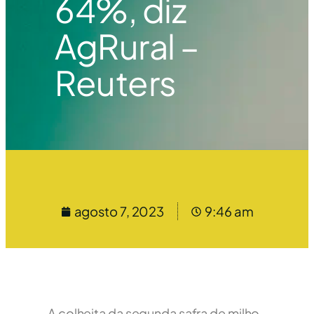
64%, diz
AgRural –
Reuters
agosto 7, 2023
9:46 am
A colheita da segunda safra de milho