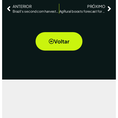
ANTERIOR
PRÓXIMO
Brazil’s second corn harvest halfway through, says AgRural – Reuters News
AgRural boosts forecast for Brazil’s bumper 2023 corn crop – Reuters News
Voltar