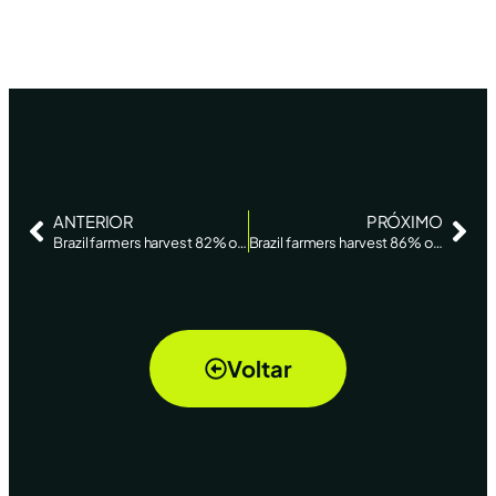
ANTERIOR
PRÓXIMO
Brazil farmers harvest 82% of soybean-planted area -AgRural – Reuters
Brazil farmers harvest 86% of soybean-planted area -AgRural – Reuters News
Voltar