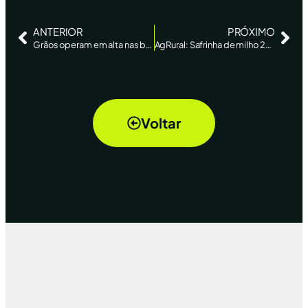
ANTERIOR
PRÓXIMO
Grãos operam em alta nas bolsas internacionais
AgRural: Safrinha de milho 2026 está 31% plantada no Centro-Sul do país
Voltar