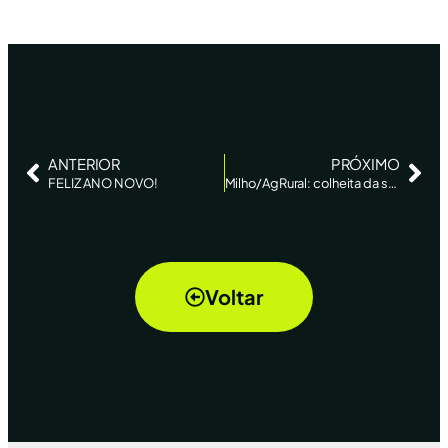
ANTERIOR
PRÓXIMO
FELIZ ANO NOVO!
Milho/AgRural: colheita da safra de verão chega a 15% da área plantada no Centro-Sul
Voltar