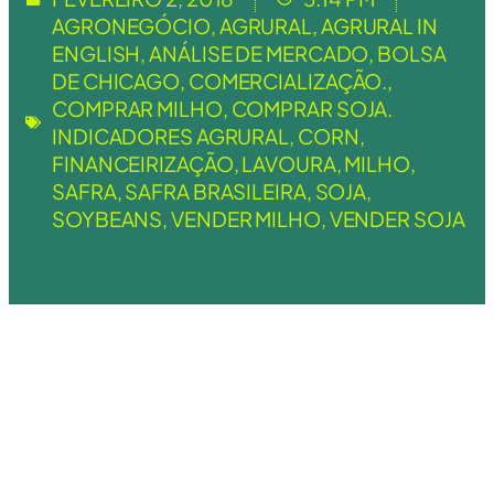
AGRONEGÓCIO
,
AGRURAL
,
AGRURAL IN
ENGLISH
,
ANÁLISE DE MERCADO
,
BOLSA
DE CHICAGO
,
COMERCIALIZAÇÃO.
,
COMPRAR MILHO
,
COMPRAR SOJA.
INDICADORES AGRURAL
,
CORN
,
FINANCEIRIZAÇÃO
,
LAVOURA
,
MILHO
,
SAFRA
,
SAFRA BRASILEIRA
,
SOJA
,
SOYBEANS
,
VENDER MILHO
,
VENDER SOJA