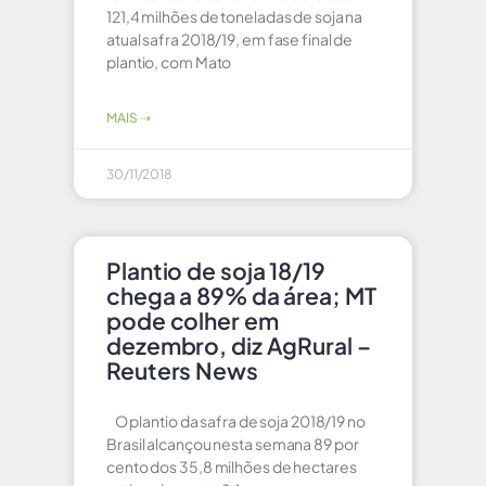
121,4 milhões de toneladas de soja na
atual safra 2018/19, em fase final de
plantio, com Mato
MAIS ⇢
30/11/2018
Plantio de soja 18/19
chega a 89% da área; MT
pode colher em
dezembro, diz AgRural –
Reuters News
O plantio da safra de soja 2018/19 no
Brasil alcançou nesta semana 89 por
cento dos 35,8 milhões de hectares