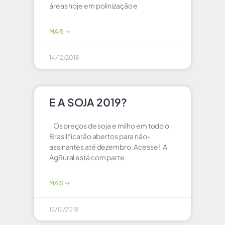
áreas hoje em polinização e
MAIS ⇢
14/12/2018
E A SOJA 2019?
Os preços de soja e milho em todo o
Brasil ficarão abertos para não-
assinantes até dezembro. Acesse! A
AgRural está com parte
MAIS ⇢
12/12/2018