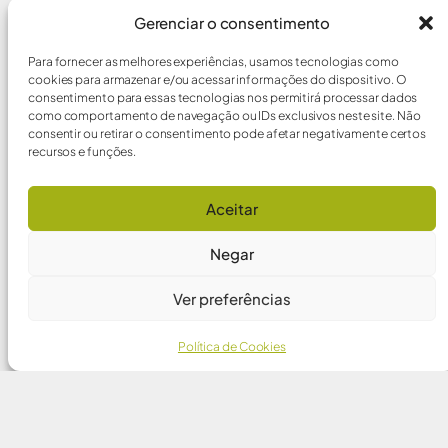
cereal no Centro-Sul do Brasil até
quinta-feira (19), disse
Gerenciar o consentimento
Para fornecer as melhores experiências, usamos tecnologias como
MAIS ⇢
cookies para armazenar e/ou acessar informações do dispositivo. O
consentimento para essas tecnologias nos permitirá processar dados
como comportamento de navegação ou IDs exclusivos neste site. Não
20/07/2018
consentir ou retirar o consentimento pode afetar negativamente certos
recursos e funções.
Aceitar
NEYMAR?
Negar
Você acha que o camisa 10 do Brasil é
o que mais tem caído nesta Copa?
Ver preferências
MAIS ⇢
Política de Cookies
04/07/2018