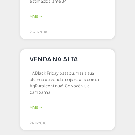
estimados, ante 84
MAIS ⇢
23/11/2018
VENDA NA ALTA
A Black Friday passou, mas a sua
chance de vender soja na alta com a
AgRural continua! Se você viu a
campanha
MAIS ⇢
21/11/2018