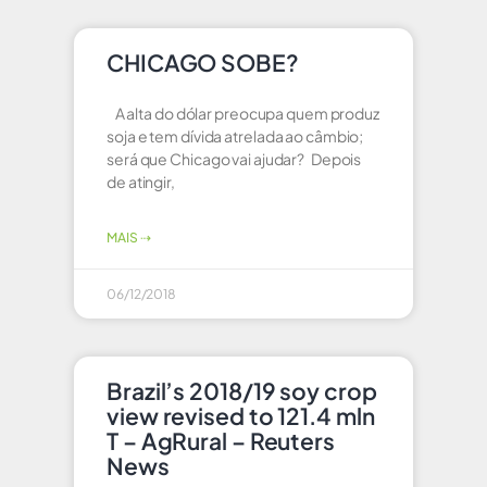
CHICAGO SOBE?
A alta do dólar preocupa quem produz
soja e tem dívida atrelada ao câmbio;
será que Chicago vai ajudar? Depois
de atingir,
MAIS ⇢
06/12/2018
Brazil’s 2018/19 soy crop
view revised to 121.4 mln
T – AgRural – Reuters
News