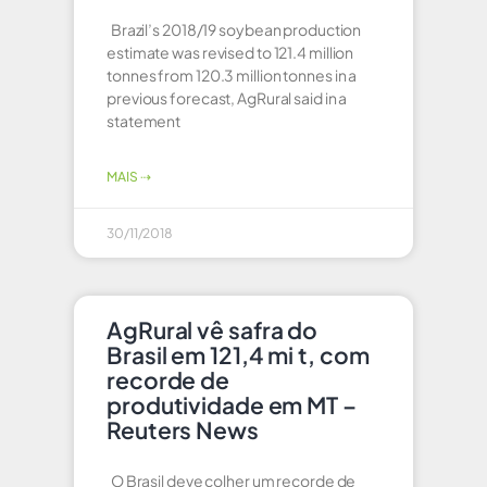
Brazil’s 2018/19 soybean production
estimate was revised to 121.4 million
tonnes from 120.3 million tonnes in a
previous forecast, AgRural said in a
statement
MAIS ⇢
30/11/2018
AgRural vê safra do
Brasil em 121,4 mi t, com
recorde de
produtividade em MT –
Reuters News
O Brasil deve colher um recorde de