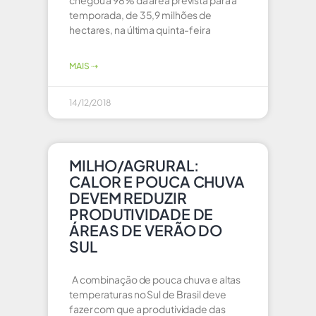
chegou a 98% da área prevista para a
temporada, de 35,9 milhões de
hectares, na última quinta-feira
MAIS ⇢
14/12/2018
MILHO/AGRURAL:
CALOR E POUCA CHUVA
DEVEM REDUZIR
PRODUTIVIDADE DE
ÁREAS DE VERÃO DO
SUL
A combinação de pouca chuva e altas
temperaturas no Sul de Brasil deve
fazer com que a produtividade das