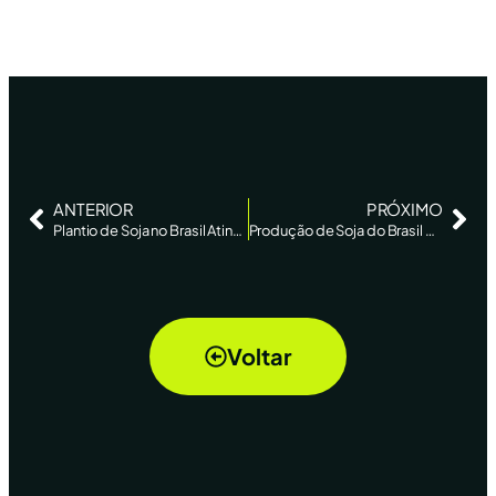
ANTERIOR
PRÓXIMO
Plantio de Soja no Brasil Atinge 97% no País com Chuvas Regularizadas
Produção de Soja do Brasil Alcançará Recorde de 180,4 Milhões de Toneladas na Safra 2025/26, Estima AgRural
Voltar