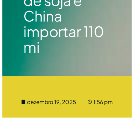
de soja e
China
importar 110
mi
dezembro 19, 2025
1:56 pm