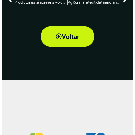
Produtor está apreensivo com o plantio de 2017
AgRural’s latest data and analysis on Brazilian corn and soybean markets
Voltar