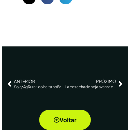
ANTERIOR
PRÓXIMO
Soja/AgRural: colheita no Brasil atinge 9%, ante 16% no ano passado
La cosecha de soja avanza con importantes demoras en Brasil, pero no pone en riesgo el récord
Voltar