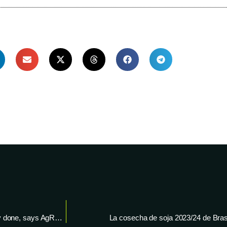
Brazil’s soybean harvest hits 63%, second corn planting nearly done, says AgRural
La cosecha de soja 2023/24 de Bras