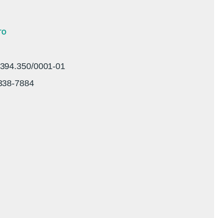
TO
94.350/0001-01
3338-7884