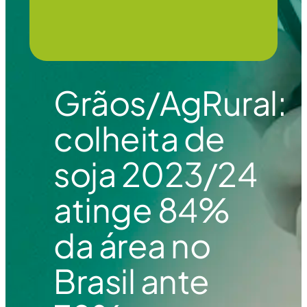
Grãos/AgRural:
colheita de
soja 2023/24
atinge 84%
da área no
Brasil ante