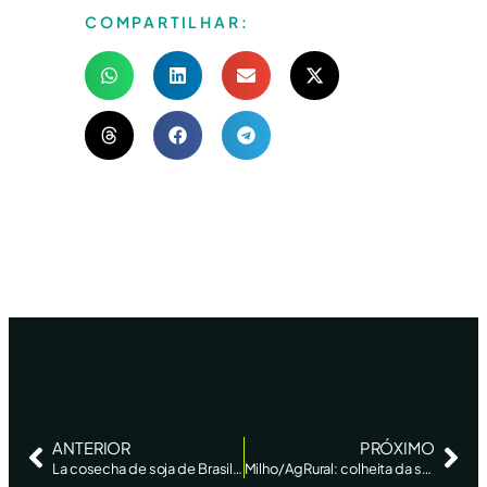
COMPARTILHAR:
ANTERIOR
PRÓXIMO
La cosecha de soja de Brasil en 2023/24 alcanza el 78%, según AgRural – Reuters News
Milho/AgRural: colheita da safrinha 2024 atinge 4,7% no Centro-Sul ante 2% há 7 dias