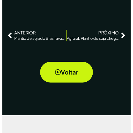
ANTERIOR
PRÓXIMO
Plantio de soja do Brasil avançou na última semana com chuvas no Centro-Oeste, diz AgRural
Agrural: Plantio de soja chega a 36% no Brasil com Cerrado precisando de chuva
Voltar