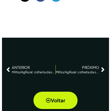
ANTERIOR
PRÓXIMO
Milho/AgRural: colheita da safrinha 2024 acelera e atinge 10% no Centro-Sul ante 4,7% há 7 dias
Milho/AgRural: colheita da safrinha 2024 atinge 34% no Centro-Sul ante 21% há 7 dias
Voltar