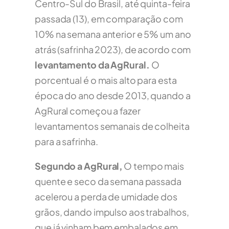
Centro-Sul do Brasil, até quinta-feira
passada (13), em comparação com
10% na semana anterior e 5% um ano
atrás (safrinha 2023), de acordo com
levantamento da AgRural.
O
porcentual é o mais alto para esta
época do ano desde 2013, quando a
AgRural começou a fazer
levantamentos semanais de colheita
para a safrinha.
Segundo a AgRural,
O tempo mais
quente e seco da semana passada
acelerou a perda de umidade dos
grãos, dando impulso aos trabalhos,
que já vinham bem embalados em