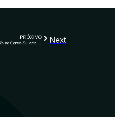
PRÓXIMO
Next
Milho/AgRural: colheita da safrinha 2024 atinge 95% no Centro-Sul ante 91% há 7 dias