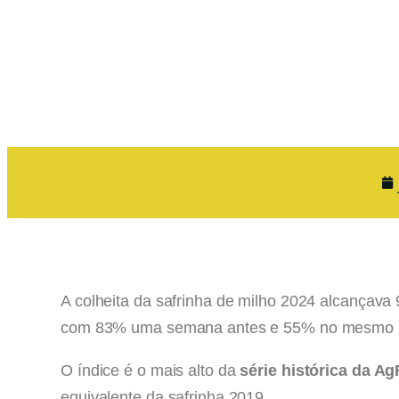
dias
A colheita da safrinha de milho 2024 alcançava 
com 83% uma semana antes e 55% no mesmo per
O índice é o mais alto da
série histórica da Ag
equivalente da safrinha 2019.