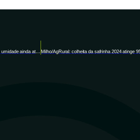
Colheita da safrinha de milho vai a 83% no Centro-Sul; umidade ainda atrapalha