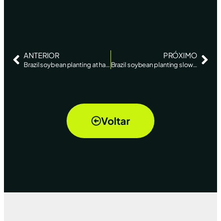
ANTERIOR
PRÓXIMO
Brazil soybean planting at half last year’s rate: AgRural
Brazil soybean planting slowest in a decade: AgRural
Voltar