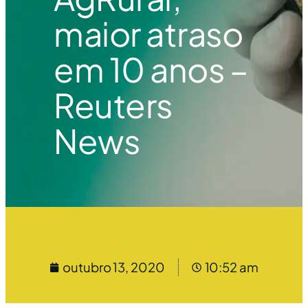
maior atraso
em 10 anos –
Reuters
News
outubro 13, 2020
10:52 am