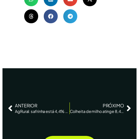
ANTERIOR
PRÓXIMO
AgRural: safrinha está 4,4% colhida no Centro-Sul ante 2,4% na semana anterior
Colheita de milho atinge 8,4% da área, diz AgRural