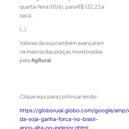
quarta-feira (10/6), para R$ 132,23 a
saca.
(…)
Valores da soja também avançaram
na maioria das praças monitoradas
pela
AgRural
.
Clique aqui para continuar lendo:
https://globorural.globo.com/google/amp
da-soja-ganha-forca-no-brasil-
apos-alta-no-exterior.ghtml