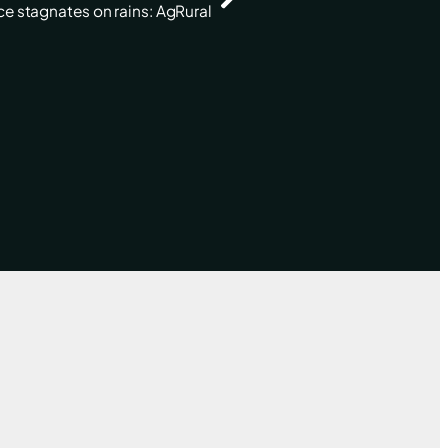
ce stagnates on rains: AgRural