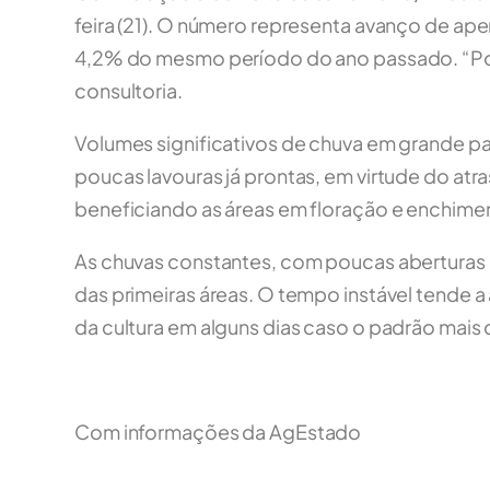
feira (21). O número representa avanço de ap
4,2% do mesmo período do ano passado. “Por c
consultoria.
Volumes significativos de chuva em grande p
poucas lavouras já prontas, em virtude do atr
beneficiando as áreas em floração e enchime
As chuvas constantes, com poucas aberturas de
das primeiras áreas. O tempo instável tende a a
da cultura em alguns dias caso o padrão mais 
Com informações da AgEstado