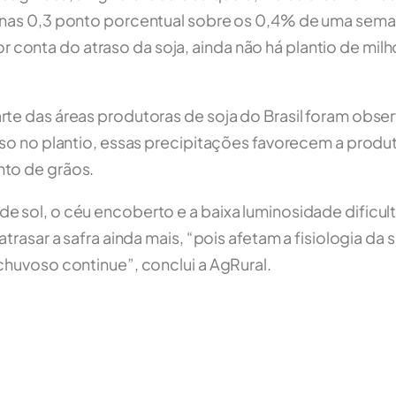
enas 0,3 ponto porcentual sobre os 0,4% de uma seman
onta do atraso da soja, ainda não há plantio de milh
arte das áreas produtoras de soja do Brasil foram ob
aso no plantio, essas precipitações favorecem a produt
nto de grãos.
 sol, o céu encoberto e a baixa luminosidade dificult
trasar a safra ainda mais, “pois afetam a fisiologia da
chuvoso continue”, conclui a AgRural.