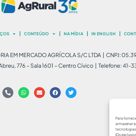
IÇOS
CONTEÚDO
NA MÍDIA
IN ENGLISH
CONT
A EM MERCADO AGRÍCOLA S/C LTDA | CNPJ: 05.3
breu, 776 – Sala 1601 – Centro Cívico | Telefone: 41
Para fornec
armazenar e
tecnologia
IDs exclusiv