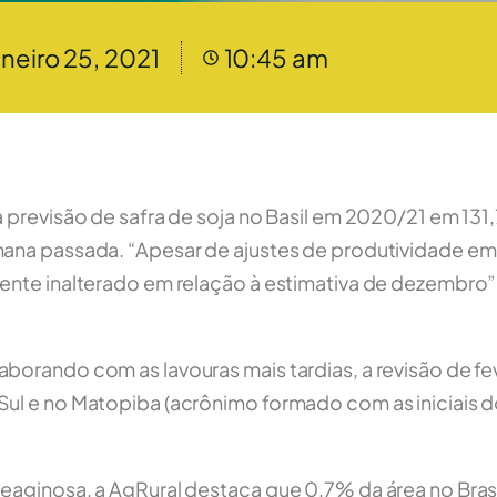
aneiro 25, 2021
10:45 am
a previsão de safra de soja no Basil em 2020/21 em 131
mana passada. “Apesar de ajustes de produtividade em
ente inalterado em relação à estimativa de dezembro”,
borando com as lavouras mais tardias, a revisão de fev
Sul e no Matopiba (acrônimo formado com as iniciais
eaginosa, a AgRural destaca que 0,7% da área no Brasi