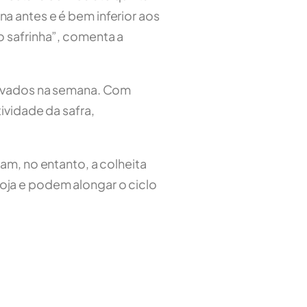
a antes e é bem inferior aos
o safrinha”, comenta a
servados na semana. Com
ividade da safra,
am, no entanto, a colheita
 soja e podem alongar o ciclo