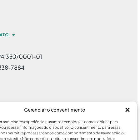
ATO
94.350/0001-01
-3338-7884
Gerenciar o consentimento
er as melhores experiências, usamos tecnologias como cookies para
/ou acessar informações do dispositivo. O consentimento para essas
s nos permitirá processar dados como comportamento de navegação ou
os neste site. Não consentir ou retirar o consentimento pode afetar