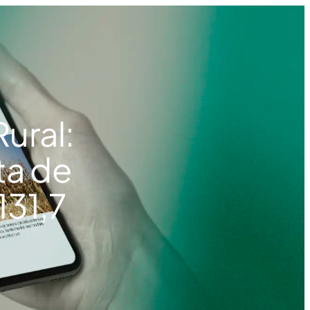
ural:
ta de
131,7