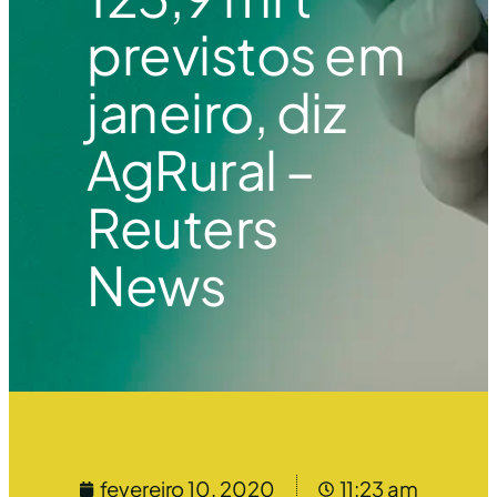
previstos em
janeiro, diz
AgRural –
Reuters
News
fevereiro 10, 2020
11:23 am