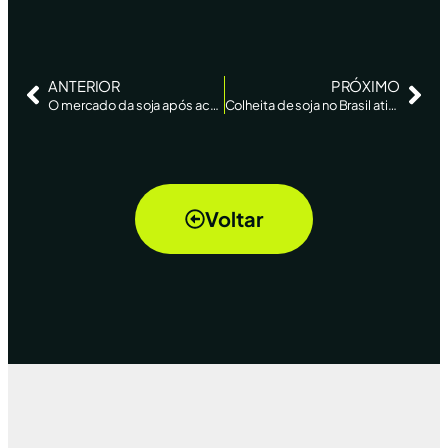
ANTERIOR
PRÓXIMO
O mercado da soja após acordo EUA e China
Colheita de soja no Brasil atinge 40% da área, diz AgRural – ISTOÉ
Voltar