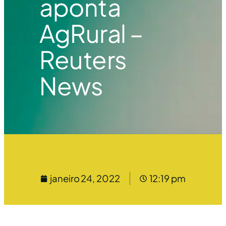
aponta
AgRural –
Reuters
News
janeiro 24, 2022
12:19 pm