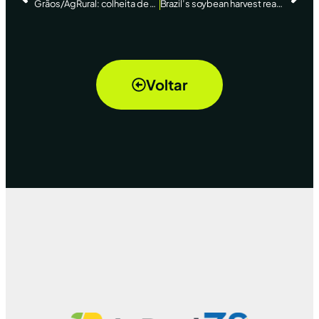
Grãos/AgRural: colheita de soja 2021/22 atinge 5% com tempo mais firme
Brazil’s soybean harvest reaches 5% as Mato Grosso gathers pace -AgRural – Reuters News
Voltar