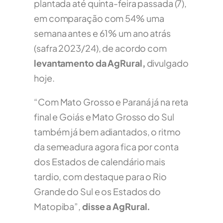
plantada até quinta-feira passada (7),
em comparação com 54% uma
semana antes e 61% um ano atrás
(safra 2023/24), de acordo com
levantamento da AgRural,
divulgado
hoje.
“Com Mato Grosso e Paraná já na reta
final e Goiás e Mato Grosso do Sul
também já bem adiantados, o ritmo
da semeadura agora fica por conta
dos Estados de calendário mais
tardio, com destaque para o Rio
Grande do Sul e os Estados do
Matopiba”,
disse a AgRural.