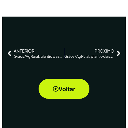
ANTERIOR
PRÓXIMO
Grãos/AgRural: plantio da safra de soja 2024/25 atinge 54% ante 36% uma semana antes
Grãos/AgRural: plantio da safra de soja 2024/25 atinge 80% ante 67% uma semana antes
Voltar