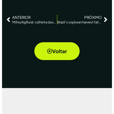
ANTERIOR
PRÓXIMO
Milho/AgRural: colheita da safra de verão chega a 15% da área plantada no Centro-Sul
Brazil’s soybean harvest falls further behind
Voltar