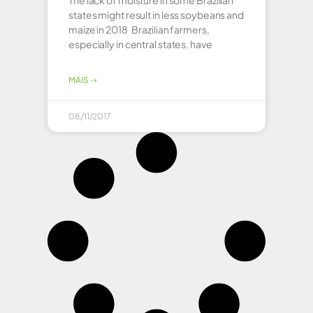
The lack of moisture in some Brazilian
states might result in less soybeans and
maize in 2018 Brazilian farmers,
especially in central states, have
MAIS ⇢
08/11/2017