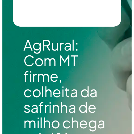
AgRural:
Com MT
firme,
colheita da
safrinha de
milho chega