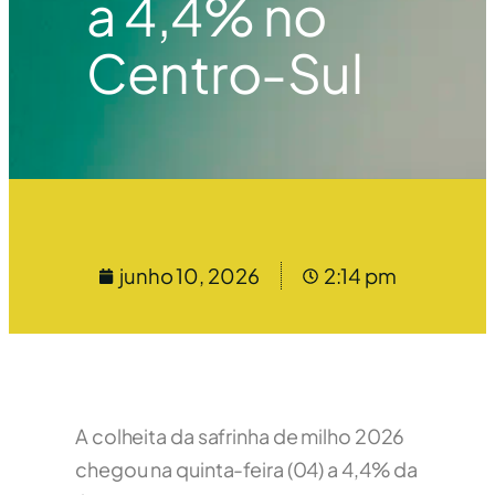
a 4,4% no
Centro-Sul
junho 10, 2026
2:14 pm
A colheita da safrinha de milho 2026
chegou na quinta-feira (04) a 4,4% da