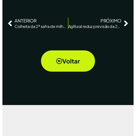
ANTERIOR
PRÓXIMO
Colheita da 2ª safra de milho atinge 2,4% da área e deve ter corte, diz AgRural
AgRural reduz previsão da 2ª safra de milho do Brasil
Voltar