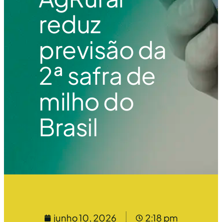
reduz
previsão da
2ª safra de
milho do
Brasil
junho 10, 2026
2:18 pm