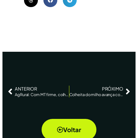
ANTERIOR
PRÓXIMO
AgRural: Com MT firme, colheita da safrinha de milho chega a 4,4% no Centro-Sul
Colheita do milho avança com safra recorde em MT e grandes perdas em GO, MG e SP
Voltar