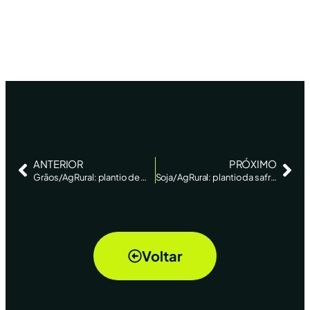
ANTERIOR
PRÓXIMO
Grãos/AgRural: plantio de milho verão 2024/25 atinge 15% da área prevista; clima impede semeadura da soja
Soja/AgRural: plantio da safra 2024/25 atinge 2% ante 0,9% uma semana antes
Voltar