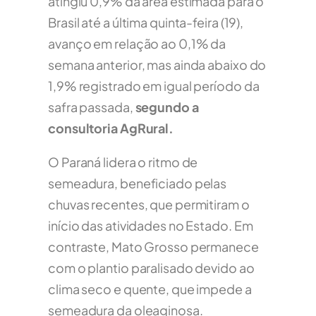
atingiu 0,9% da área estimada para o
Brasil até a última quinta-feira (19),
avanço em relação ao 0,1% da
semana anterior, mas ainda abaixo do
1,9% registrado em igual período da
safra passada,
segundo a
consultoria AgRural.
O Paraná lidera o ritmo de
semeadura, beneficiado pelas
chuvas recentes, que permitiram o
início das atividades no Estado. Em
contraste, Mato Grosso permanece
com o plantio paralisado devido ao
clima seco e quente, que impede a
semeadura da oleaginosa.