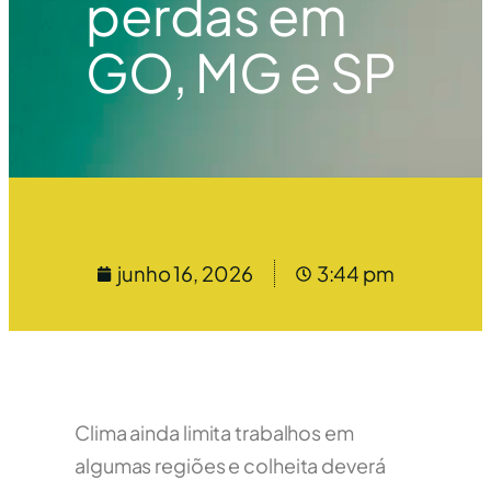
perdas em
GO, MG e SP
junho 16, 2026
3:44 pm
Clima ainda limita trabalhos em
algumas regiões e colheita deverá