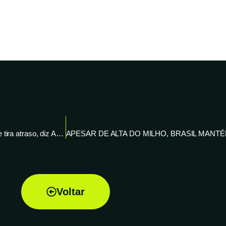
Colheita de milho 2ª safra chega a 89% da área no centro-sul e tira atraso, diz AgRural – Reuters News
Voltar