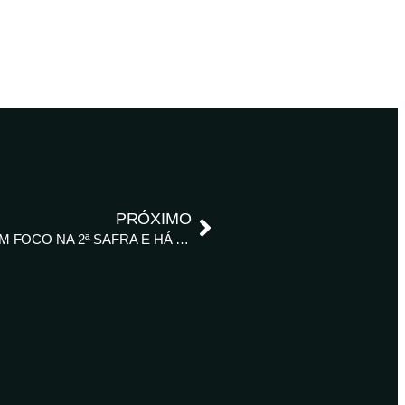
PRÓXIMO
APESAR DE ALTA DO MILHO, BRASIL MANTÉM FOCO NA 2ª SAFRA E HÁ RISCOS, DIZ AGRURAL – REUTERS NEWS