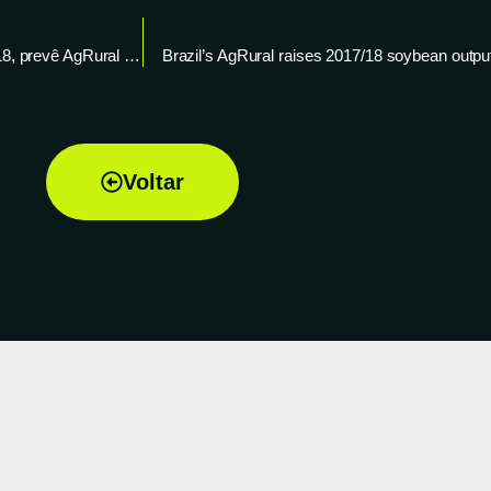
Área de milho de 2ª safra no centro-sul cairá 12,4% em 2017/18, prevê AgRural – Reuters News
Brazil’s AgRural raises 2017/18 soybean outpu
Voltar