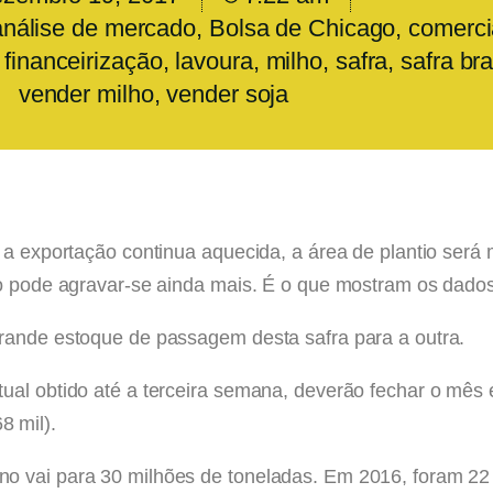
análise de mercado
,
Bolsa de Chicago
,
comerci
,
financeirização
,
lavoura
,
milho
,
safra
,
safra bra
vender milho
,
vender soja
 a exportação continua aquecida, a área de plantio será
ão pode agravar-se ainda mais. É o que mostram os dados
grande estoque de passagem desta safra para a outra.
ual obtido até a terceira semana, deverão fechar o mês 
 mil).
o vai para 30 milhões de toneladas. Em 2016, foram 22