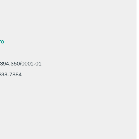
TO
94.350/0001-01
3338-7884