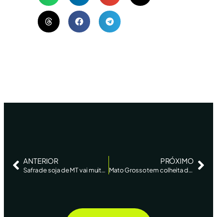
ANTERIOR
PRÓXIMO
Safra de soja de MT vai muito bem, mas concentração de plantio indica “tensão”, diz AgRural – Reuters
Mato Grosso tem colheita de soja mais lenta em 7 anos, impactando janela do milho, diz AgRural