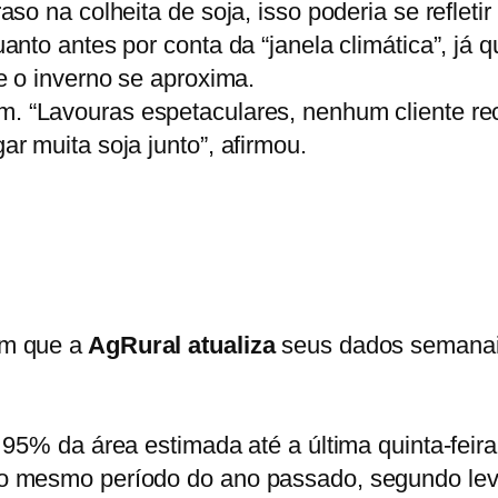
so na colheita de soja, isso poderia se refleti
anto antes por conta da “janela climática”, já 
e o inverno se aproxima.
m. “Lavouras espetaculares, nenhum cliente re
r muita soja junto”, afirmou.
em que a
AgRural atualiza
seus dados semanais
 95% da área estimada até a última quinta-feir
no mesmo período do ano passado, segundo le