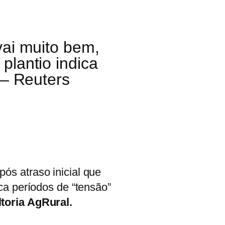
vai muito bem,
plantio indica
 – Reuters
ós atraso inicial que
ca períodos de “tensão”
toria AgRural.