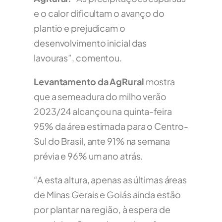
e o calor dificultam o avanço do
plantio e prejudicam o
desenvolvimento inicial das
lavouras”, comentou.
Levantamento da AgRural
mostra
que a semeadura do milho verão
2023/24 alcançou na quinta-feira
95% da área estimada para o Centro-
Sul do Brasil, ante 91% na semana
prévia e 96% um ano atrás.
“A esta altura, apenas as últimas áreas
de Minas Gerais e Goiás ainda estão
por plantar na região, à espera de