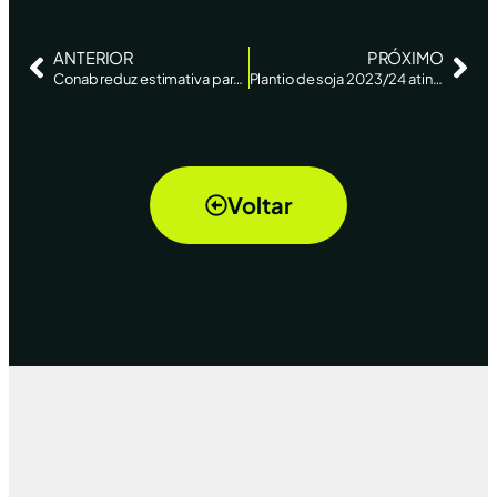
ANTERIOR
PRÓXIMO
Conab reduz estimativa para soja; mercado espera novos cortes – The AgriBiz
Plantio de soja 2023/24 atinge 91% da área no Brasil, aponta AgRural – Reuters News
Voltar