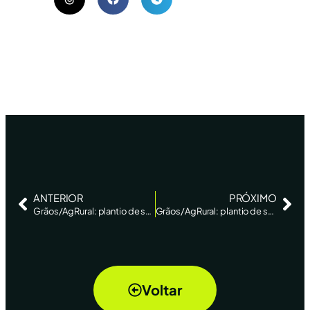
ANTERIOR
PRÓXIMO
Grãos/AgRural: plantio de soja 2023/24 atinge 91% da área no Brasil ante 85% na semana anterior
Grãos/AgRural: plantio de soja 2023/24 atinge 94% da área no Brasil ante 91% na semana anterior
Voltar