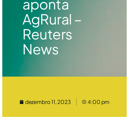
aponta
AgRural –
Reuters
News
dezembro 11, 2023
4:00 pm