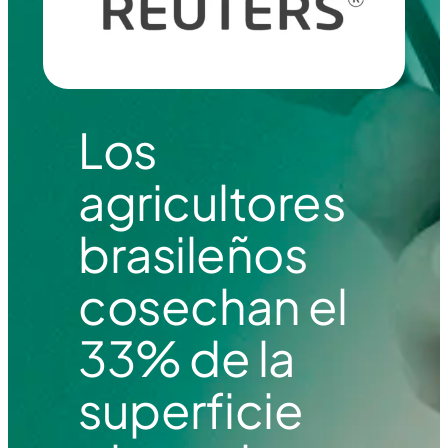
Los
agricultores
brasileños
cosechan el
33% de la
superficie