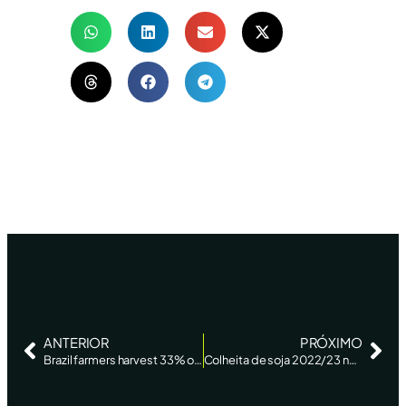
ANTERIOR
PRÓXIMO
Brazil farmers harvest 33% of soybean-planted area, AgRural says – Reuters
Colheita de soja 2022/23 no Brasil chega a 43%, diz AgRural – Reuters News