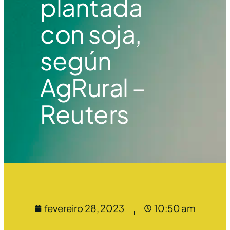
plantada
con soja,
según
AgRural –
Reuters
fevereiro 28, 2023
10:50 am