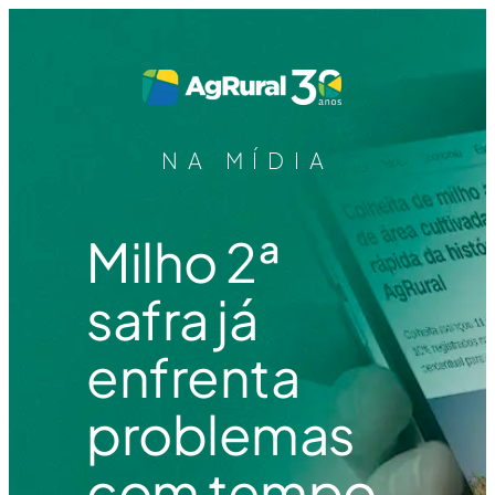
NA MÍDIA
Milho 2ª
safra já
enfrenta
problemas
com tempo