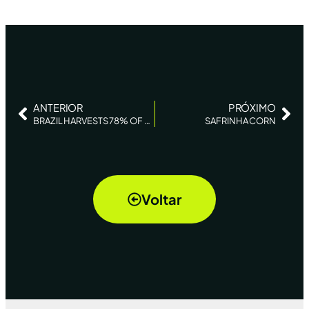
ANTERIOR
PRÓXIMO
BRAZIL HARVESTS 78% OF SOYBEAN CROP, SECOND CORN PLANTINGS FINISHED, CONSULTANCY SAYS – REUTERS NEWS
SAFRINHA CORN
Voltar