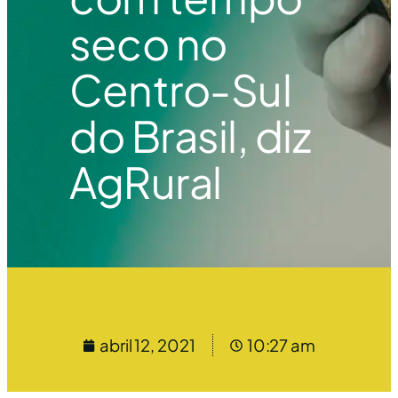
seco no
Centro-Sul
do Brasil, diz
AgRural
abril 12, 2021
10:27 am