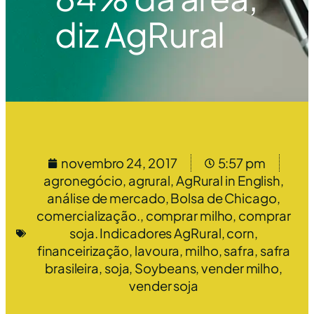
diz AgRural
novembro 24, 2017
5:57 pm
agronegócio
,
agrural
,
AgRural in English
,
análise de mercado
,
Bolsa de Chicago
,
comercialização.
,
comprar milho
,
comprar
soja. Indicadores AgRural
,
corn
,
financeirização
,
lavoura
,
milho
,
safra
,
safra
brasileira
,
soja
,
Soybeans
,
vender milho
,
vender soja