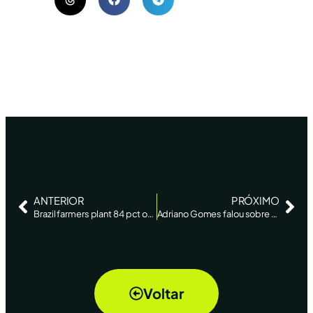
ANTERIOR
PRÓXIMO
Brazil farmers plant 84 pct of estimated soy area -AgRural
Adriano Gomes falou sobre o mercado do milho no Canal Rural
Voltar