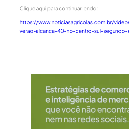
Clique aqui para continuar lendo:
https://www.noticiasagricolas.com.br/vid
verao-alcanca-40-no-centro-sul-segundo-a