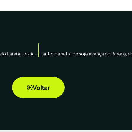
Plantio da soja 25/26 do Brasil alcança 9%, acelerado pelo Paraná, diz AgRural
Voltar