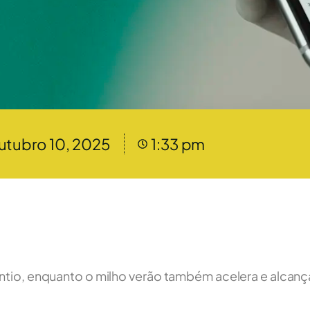
utubro 10, 2025
1:33 pm
lantio, enquanto o milho verão também acelera e alcan