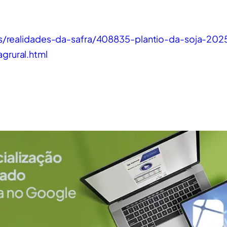
eos/realidades-da-safra/408835-plantio-da-soja-20
grural.html