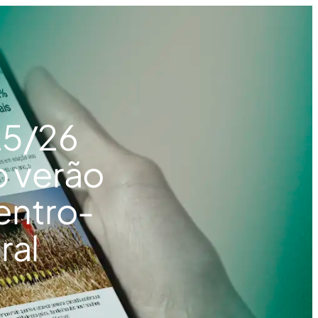
25/26
o verão
entro-
ral