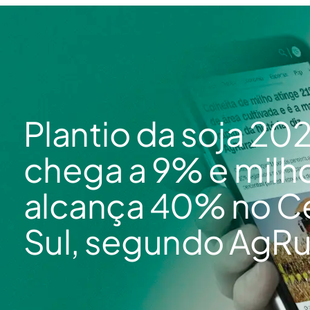
Plantio da soja 20
chega a 9% e milh
alcança 40% no C
Sul, segundo AgRu