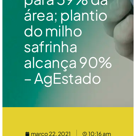
área; plantio
do milho
safrinha
alcança 90%
– AgEstado
março 22, 2021
10:16 am