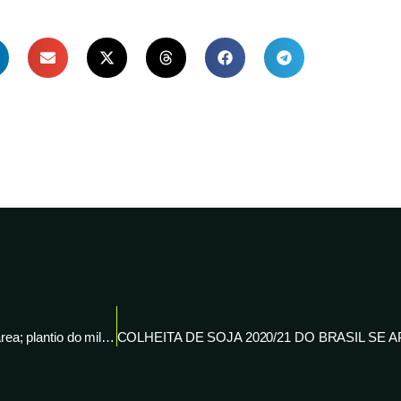
Safra 2020/21/AgRural: colheita de soja avança para 59% da área; plantio do milho safrinha alcança 90% – AgEstado