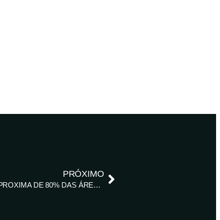
PRÓXIMO
COLHEITA DE SOJA 2020/21 DO BRASIL SE APROXIMA DE 80% DAS ÁREAS, DIZ AGRURAL