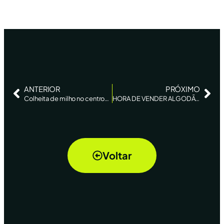
ANTERIOR
PRÓXIMO
Colheita de milho no centro-sul do Brasil alcança 25% do total, diz AgRural – Reuters
HORA DE VENDER ALGODÃO?
Voltar