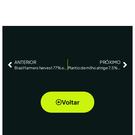
ANTERIOR
PRÓXIMO
Brazil farmers harvest 77% of 2023 second corn crop -AgRural – Reuters News
Plantio de milho atinge 7,5% do centro-sul; logística está complicada, diz AgRural – Reuters
Voltar